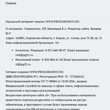
Главная
Городской интернет-портал WWW.PROGORODNN.RU
О компании: Учредитель: ИП Звеняцкая Е.А. Редактор сайта: Бакаева
Ю.Г.
Адрес: 610001, Кировская область, г. Киров, ул. Азина, дом № 80, кв. 31
Знак информационной продукции: 16+
Контакты: Редакция: 8-927-669-90-87 Email редакции:
red@pg52.ru
Рекламный отдел: 8-920-004-61-95 Email рекламного отдела:
st@pg52.ru
Сетевое издание WWW.PROGORODNN.RU
(ВВВ.ПРОГОРОДНН.РУ). Регистрация РКН: №: 7378360181.
Регистрационный номер ЭЛ 77-90994 от 10.03.2026., выдано
Федеральной службой по надзору в сфере связи, информационных
технологий и массовых коммуникаций.
Возрастная категория сайта 16+. При использовании материалов
новостного портала progorodnn.ru гиперссылка на ресурс
обязательна
,
в противном случае будут применены нормы
законодательства РФ об авторских и смежных правах.