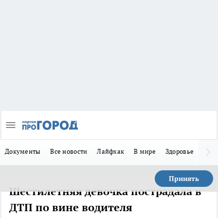
Документы
Все новости
Лайфхак
В мире
Здоровье
Зака
Принять
Шестилетняя девочка пострадала в
ДТП по вине водителя