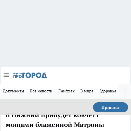
Документы
Все новости
Лайфхак
В мире
Здоровье
Зака
Принять
В Нижний прибудет ковчег с
мощами блаженной Матроны