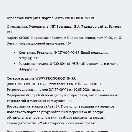
Городской интернет-портал WWW.PROGORODNN.RU
О компании: Учредитель: ИП Звеняцкая Е.А. Редактор сайта: Бакаева
Ю.Г.
Адрес: 610001, Кировская область, г. Киров, ул. Азина, дом № 80, кв. 31
Знак информационной продукции: 16+
Контакты: Редакция: 8-927-669-90-87 Email редакции:
red@pg52.ru
Рекламный отдел: 8-920-004-61-95 Email рекламного отдела:
st@pg52.ru
Сетевое издание WWW.PROGORODNN.RU
(ВВВ.ПРОГОРОДНН.РУ). Регистрация РКН: №: 7378360181.
Регистрационный номер ЭЛ 77-90994 от 10.03.2026., выдано
Федеральной службой по надзору в сфере связи, информационных
технологий и массовых коммуникаций.
Возрастная категория сайта 16+. При использовании материалов
новостного портала progorodnn.ru гиперссылка на ресурс
обязательна
,
в противном случае будут применены нормы
законодательства РФ об авторских и смежных правах.
Редакция портала не несет ответственности за комментарии