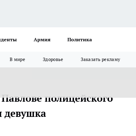
иденты
Армия
Политика
В мире
Здоровье
Заказать рекламу
в Павлове полицейского
я девушка