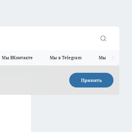
Мы ВКонтакте
Мы в Telegram
Мы в MAX
Принять