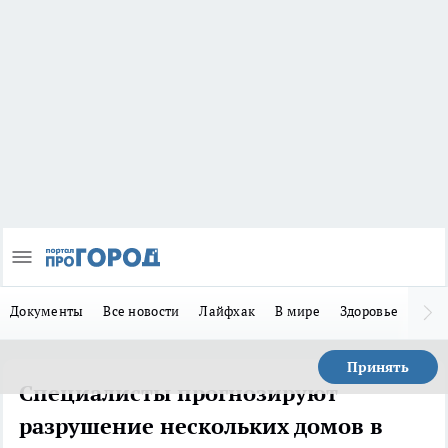
Документы
Все новости
Лайфхак
В мире
Здоровье
Зака
Принять
Специалисты прогнозируют
разрушение нескольких домов в