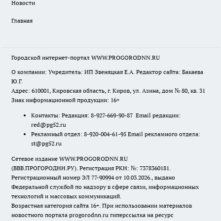
Новости
Главная
Городской интернет-портал WWW.PROGORODNN.RU
О компании: Учредитель: ИП Звеняцкая Е.А. Редактор сайта: Бакаева
Ю.Г.
Адрес: 610001, Кировская область, г. Киров, ул. Азина, дом № 80, кв. 31
Знак информационной продукции: 16+
Контакты: Редакция: 8-927-669-90-87 Email редакции:
red@pg52.ru
Рекламный отдел: 8-920-004-61-95 Email рекламного отдела:
st@pg52.ru
Сетевое издание WWW.PROGORODNN.RU
(ВВВ.ПРОГОРОДНН.РУ). Регистрация РКН: №: 7378360181.
Регистрационный номер ЭЛ 77-90994 от 10.03.2026., выдано
Федеральной службой по надзору в сфере связи, информационных
технологий и массовых коммуникаций.
Возрастная категория сайта 16+. При использовании материалов
новостного портала progorodnn.ru гиперссылка на ресурс