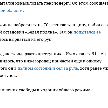
ытался изнасиловать пенсионерку. Об этом сообщае
ой области
.
жчина набросился на 70-летнюю женщину, избил ее 
й остановки «Белая поляна». Там он
попытался ее
ось вырваться из его рук.
далось задержать преступника. Им оказался 51-лет
снилось, что нижегородец причастен еще к одному
того он
в пьяном состоянии сел за руль
, хотя ранее у
оступок.
 лишения свободы в колонии общего режима.