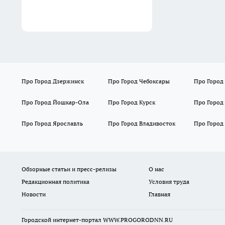
Про Город Дзержинск
Про Город Чебоксары
Про Город
Про Город Йошкар-Ола
Про Город Курск
Про Город
Про Город Ярославль
Про Город Владивосток
Про Город
Обзорные статьи и пресс-релизы
О нас
Редакционная политика
Условия труда
Новости
Главная
Городской интернет-портал WWW.PROGORODNN.RU