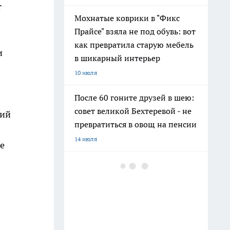
т
Мохнатые коврики в "Фикс
Прайсе" взяла не под обувь: вот
как превратила старую мебель
и
в шикарный интерьер
10 июля
После 60 гоните друзей в шею:
совет великой Бехтеревой - не
ний
превратиться в овощ на пенсии
14 июля
же
Шоколад, достойный короны:
любимый десерт Елизаветы II
по простому рецепту из
Букингемского дворца
16 июля