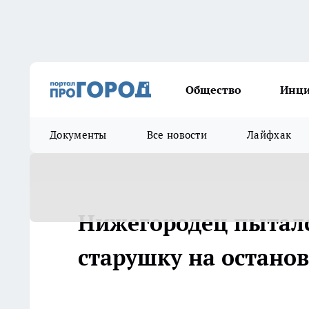
Общество
Инц
Документы
Все новости
Лайфхак
Нижегородец пыталс
старушку на остано