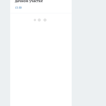
дачном участке
13:50
Шашлычники из Баку
обходятся без уксуса: один
фрукт из холодильника
делает мясо мягким за 15
минут
13:38
Университет Лобачевского
подвел итоги зачисления
13:02