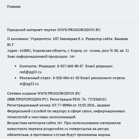
Главная
Городской интернет-портал WWW.PROGORODNN.RU
О компании: Учредитель: ИП Звеняцкая Е.А. Редактор сайта: Бакаева
Ю.Г.
Адрес: 610001, Кировская область, г. Киров, ул. Азина, дом № 80, кв. 31
Знак информационной продукции: 16+
Контакты: Редакция: 8-927-669-90-87 Email редакции:
red@pg52.ru
Рекламный отдел: 8-920-004-61-95 Email рекламного отдела:
st@pg52.ru
Сетевое издание WWW.PROGORODNN.RU
(ВВВ.ПРОГОРОДНН.РУ). Регистрация РКН: №: 7378360181.
Регистрационный номер ЭЛ 77-90994 от 10.03.2026., выдано
Федеральной службой по надзору в сфере связи, информационных
технологий и массовых коммуникаций.
Возрастная категория сайта 16+. При использовании материалов
новостного портала progorodnn.ru гиперссылка на ресурс
обязательна
,
в противном случае будут применены нормы