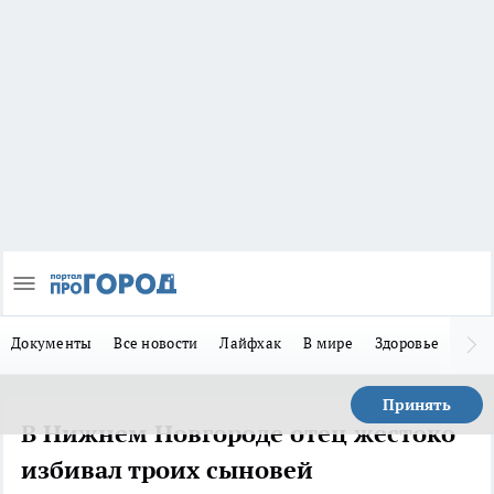
Документы
Все новости
Лайфхак
В мире
Здоровье
Зака
Принять
В Нижнем Новгороде отец жестоко
избивал троих сыновей