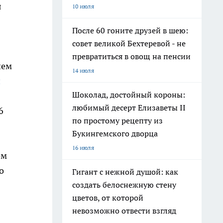
я
10 июля
После 60 гоните друзей в шею:
совет великой Бехтеревой - не
превратиться в овощ на пенсии
нем
14 июля
и
Шоколад, достойный короны:
любимый десерт Елизаветы II
6
по простому рецепту из
Букингемского дворца
16 июля
ом
о
Гигант с нежной душой: как
создать белоснежную стену
цветов, от которой
невозможно отвести взгляд