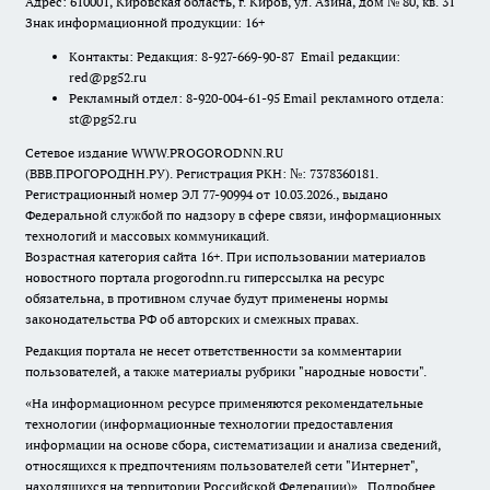
Адрес: 610001, Кировская область, г. Киров, ул. Азина, дом № 80, кв. 31
Знак информационной продукции: 16+
Контакты: Редакция: 8-927-669-90-87 Email редакции:
red@pg52.ru
Рекламный отдел: 8-920-004-61-95 Email рекламного отдела:
st@pg52.ru
Сетевое издание WWW.PROGORODNN.RU
(ВВВ.ПРОГОРОДНН.РУ). Регистрация РКН: №: 7378360181.
Регистрационный номер ЭЛ 77-90994 от 10.03.2026., выдано
Федеральной службой по надзору в сфере связи, информационных
технологий и массовых коммуникаций.
Возрастная категория сайта 16+. При использовании материалов
новостного портала progorodnn.ru гиперссылка на ресурс
обязательна
,
в противном случае будут применены нормы
законодательства РФ об авторских и смежных правах.
Редакция портала не несет ответственности за комментарии
пользователей, а также материалы рубрики "народные новости".
«На информационном ресурсе применяются рекомендательные
технологии (информационные технологии предоставления
информации на основе сбора, систематизации и анализа сведений,
относящихся к предпочтениям пользователей сети "Интернет",
находящихся на территории Российской Федерации)».
Подробнее