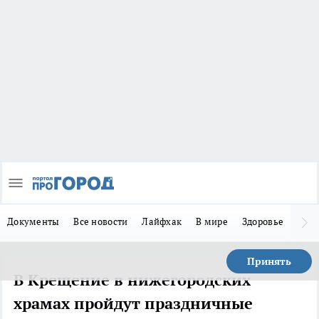
Документы
Все новости
Лайфхак
В мире
Здоровье
Зака
Принять
В Крещение в нижегородских
храмах пройдут праздничные