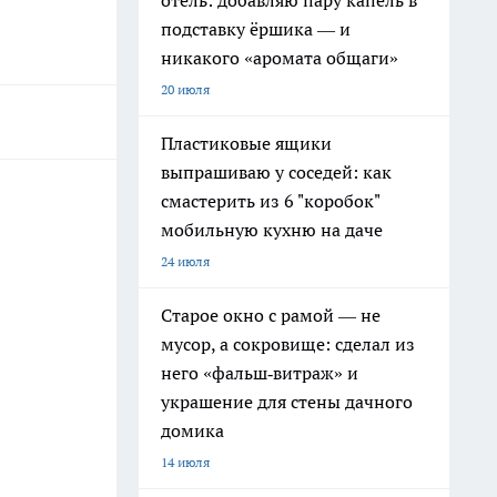
отель: добавляю пару капель в
подставку ёршика — и
никакого «аромата общаги»
20 июля
Пластиковые ящики
выпрашиваю у соседей: как
смастерить из 6 "коробок"
мобильную кухню на даче
24 июля
Старое окно с рамой — не
мусор, а сокровище: сделал из
него «фальш‑витраж» и
украшение для стены дачного
домика
14 июля