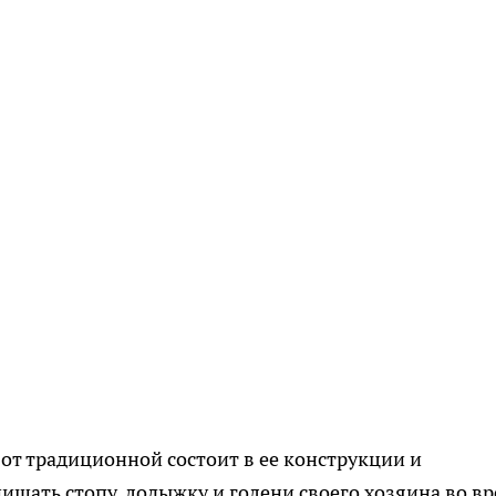
от традиционной состоит в ее конструкции и
ищать стопу, лодыжку и голени своего хозяина во в