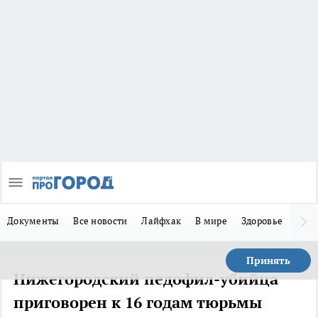
Документы
Все новости
Лайфхак
В мире
Здоровье
Зака
Принять
Нижегородский педофил-убийца
приговорен к 16 годам тюрьмы