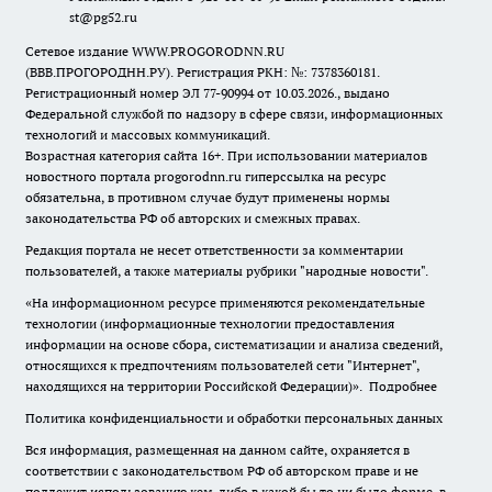
st@pg52.ru
Сетевое издание WWW.PROGORODNN.RU
(ВВВ.ПРОГОРОДНН.РУ). Регистрация РКН: №: 7378360181.
Регистрационный номер ЭЛ 77-90994 от 10.03.2026., выдано
Федеральной службой по надзору в сфере связи, информационных
технологий и массовых коммуникаций.
Возрастная категория сайта 16+. При использовании материалов
новостного портала progorodnn.ru гиперссылка на ресурс
обязательна
,
в противном случае будут применены нормы
законодательства РФ об авторских и смежных правах.
Редакция портала не несет ответственности за комментарии
пользователей, а также материалы рубрики "народные новости".
«На информационном ресурсе применяются рекомендательные
технологии (информационные технологии предоставления
информации на основе сбора, систематизации и анализа сведений,
относящихся к предпочтениям пользователей сети "Интернет",
находящихся на территории Российской Федерации)».
Подробнее
Политика конфиденциальности и обработки персональных данных
Вся информация, размещенная на данном сайте, охраняется в
соответствии с законодательством РФ об авторском праве и не
подлежит использованию кем-либо в какой бы то ни было форме, в