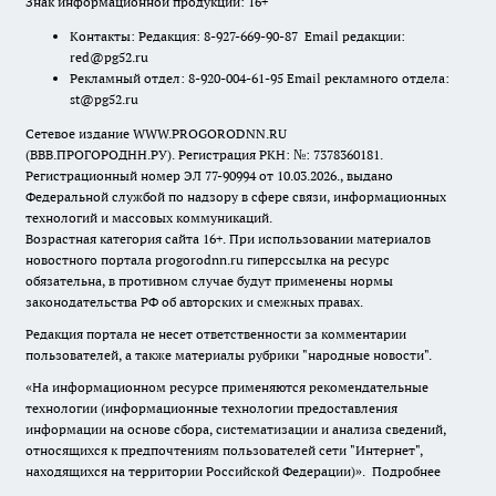
Знак информационной продукции: 16+
Контакты: Редакция: 8-927-669-90-87 Email редакции:
red@pg52.ru
Рекламный отдел: 8-920-004-61-95 Email рекламного отдела:
st@pg52.ru
Сетевое издание WWW.PROGORODNN.RU
(ВВВ.ПРОГОРОДНН.РУ). Регистрация РКН: №: 7378360181.
Регистрационный номер ЭЛ 77-90994 от 10.03.2026., выдано
Федеральной службой по надзору в сфере связи, информационных
технологий и массовых коммуникаций.
Возрастная категория сайта 16+. При использовании материалов
новостного портала progorodnn.ru гиперссылка на ресурс
обязательна
,
в противном случае будут применены нормы
законодательства РФ об авторских и смежных правах.
Редакция портала не несет ответственности за комментарии
пользователей, а также материалы рубрики "народные новости".
«На информационном ресурсе применяются рекомендательные
технологии (информационные технологии предоставления
информации на основе сбора, систематизации и анализа сведений,
относящихся к предпочтениям пользователей сети "Интернет",
находящихся на территории Российской Федерации)».
Подробнее