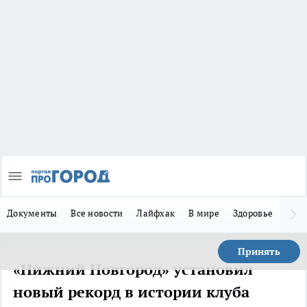
Документы
Все новости
Лайфхак
В мире
Здоровье
Зака
Принять
«Нижний Новгород» установил
новый рекорд в истории клуба