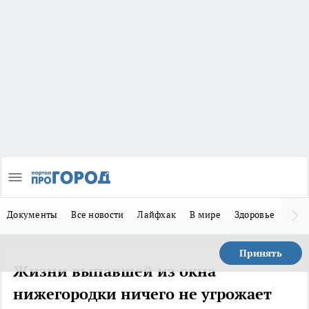
Документы
Все новости
Лайфхак
В мире
Здоровье
Зака
Принять
Жизни выпавшей из окна
нижегородки ничего не угрожает