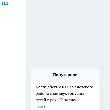
д НН
Популярное
Полицейский из Семеновского
района спас двух тонущих
детей в реке Керженец
9 июля