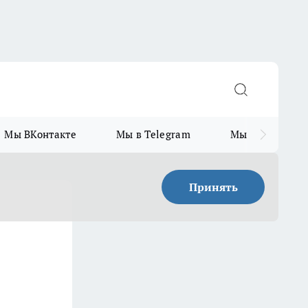
Мы ВКонтакте
Мы в Telegram
Мы в MAX
Принять