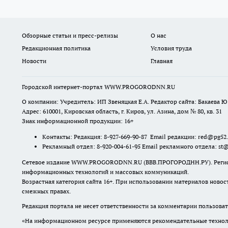
Обзорные статьи и пресс-релизы
О нас
Редакционная политика
Условия труда
Новости
Главная
Городской интернет-портал WWW.PROGORODNN.RU
О компании: Учредитель: ИП Звеняцкая Е.А. Редактор сайта: Бакаева Ю.
Адрес: 610001, Кировская область, г. Киров, ул. Азина, дом № 80, кв. 31
Знак информационной продукции: 16+
Контакты: Редакция: 8-927-669-90-87 Email редакции: red@pg52
Рекламный отдел: 8-920-004-61-95 Email рекламного отдела: st
Сетевое издание WWW.PROGORODNN.RU (ВВВ.ПРОГОРОДНН.РУ). Регистраци
информационных технологий и массовых коммуникаций.
Возрастная категория сайта 16+. При использовании материалов новос
смежных правах.
Редакция портала не несет ответственности за комментарии пользоват
«На информационном ресурсе применяются рекомендательные техноло