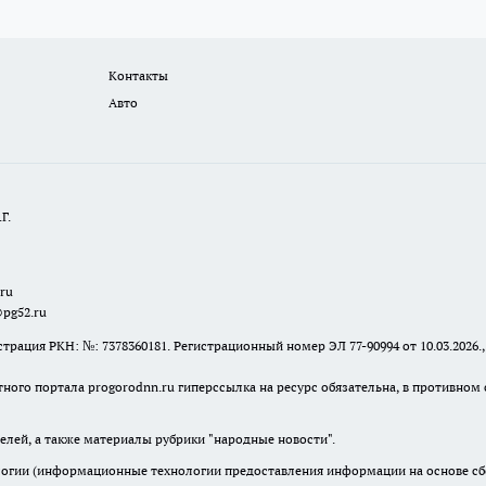
Контакты
Авто
Г.
.ru
@pg52.ru
я РКН: №: 7378360181. Регистрационный номер ЭЛ 77-90994 от 10.03.2026., 
тного портала progorodnn.ru гиперссылка на ресурс обязательна
,
в противном 
елей, а также материалы рубрики "народные новости".
гии (информационные технологии предоставления информации на основе сбор