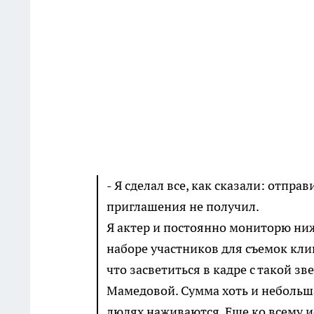
- Я сделал все, как сказали: отпра
приглашения не получил.
Я актер и постоянно мониторю ниж
наборе участников для съемок кли
что засветиться в кадре с такой з
Мамедовой. Сумма хоть и небольша
людях наживаются. Еще ко всему и