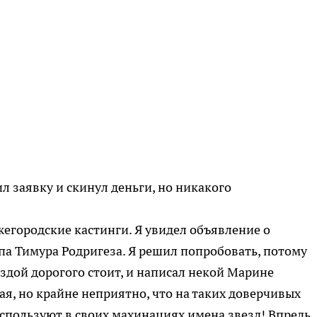
вил заявку и скинул деньги, но никакого
егородские кастинги. Я увидел объявление о
па Тимура Родригеза. Я решил попробовать, потому
вездой дорогого стоит, и написал некой Марине
я, но крайне неприятно, что на таких доверчивых
спользуют в своих махинациях имена звезд! Впредь