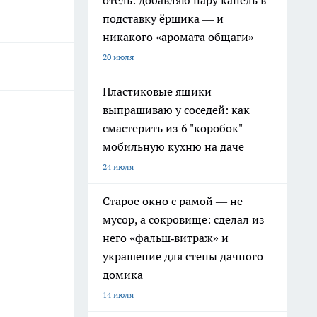
отель: добавляю пару капель в
подставку ёршика — и
никакого «аромата общаги»
20 июля
Пластиковые ящики
выпрашиваю у соседей: как
смастерить из 6 "коробок"
мобильную кухню на даче
24 июля
Старое окно с рамой — не
мусор, а сокровище: сделал из
него «фальш‑витраж» и
украшение для стены дачного
домика
14 июля