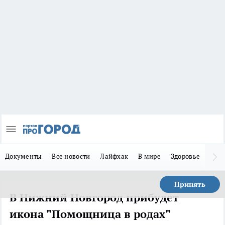
Документы
Все новости
Лайфхак
В мире
Здоровье
Зака
Принять
В Нижний Новгород прибудет
икона "Помощница в родах"