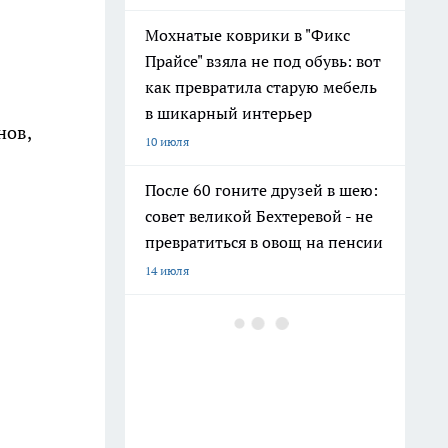
Мохнатые коврики в "Фикс
Прайсе" взяла не под обувь: вот
как превратила старую мебель
в шикарный интерьер
нов,
10 июля
После 60 гоните друзей в шею:
совет великой Бехтеревой - не
превратиться в овощ на пенсии
14 июля
Шоколад, достойный короны:
любимый десерт Елизаветы II
по простому рецепту из
Букингемского дворца
16 июля