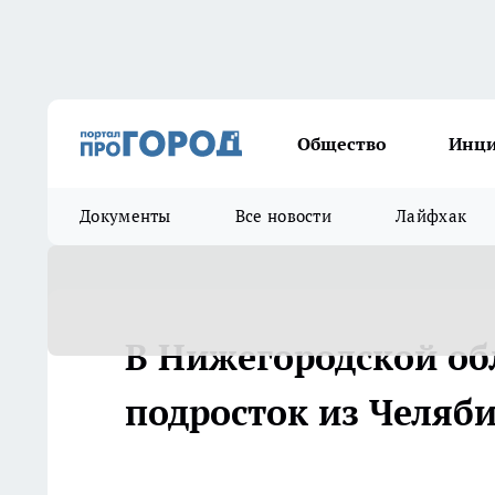
Общество
Инц
Документы
Все новости
Лайфхак
В Нижегородской об
подросток из Челяб