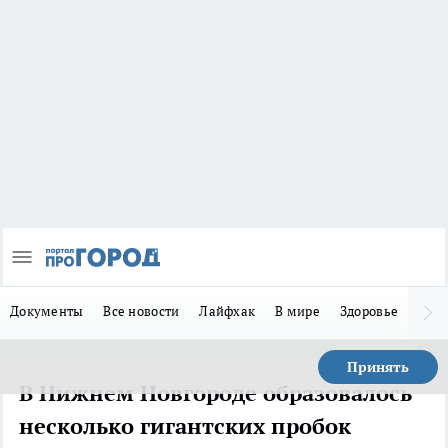
Документы
Все новости
Лайфхак
В мире
Здоровье
Зака
Принять
В Нижнем Новгороде образовалось
несколько гигантских пробок