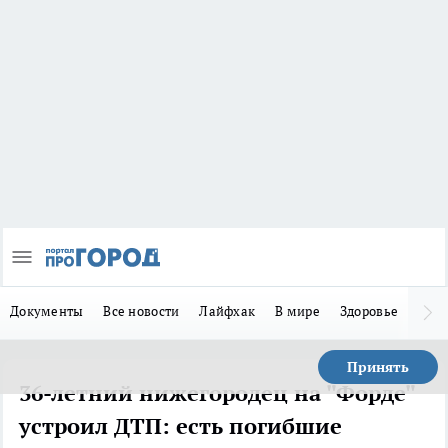
Документы
Все новости
Лайфхак
В мире
Здоровье
Зака
Принять
36-летний нижегородец на "Форде"
устроил ДТП: есть погибшие