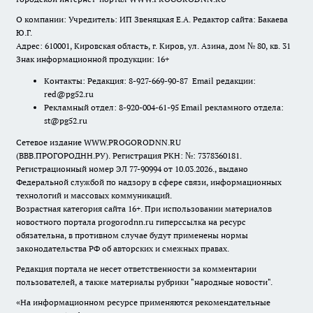
О компании: Учредитель: ИП Звеняцкая Е.А. Редактор сайта: Бакаева
Ю.Г.
Адрес: 610001, Кировская область, г. Киров, ул. Азина, дом № 80, кв. 31
Знак информационной продукции: 16+
Контакты: Редакция: 8-927-669-90-87 Email редакции:
red@pg52.ru
Рекламный отдел: 8-920-004-61-95 Email рекламного отдела:
st@pg52.ru
Сетевое издание WWW.PROGORODNN.RU
(ВВВ.ПРОГОРОДНН.РУ). Регистрация РКН: №: 7378360181.
Регистрационный номер ЭЛ 77-90994 от 10.03.2026., выдано
Федеральной службой по надзору в сфере связи, информационных
технологий и массовых коммуникаций.
Возрастная категория сайта 16+. При использовании материалов
новостного портала progorodnn.ru гиперссылка на ресурс
обязательна
,
в противном случае будут применены нормы
законодательства РФ об авторских и смежных правах.
Редакция портала не несет ответственности за комментарии
пользователей, а также материалы рубрики "народные новости".
«На информационном ресурсе применяются рекомендательные