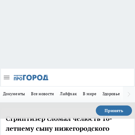
Документы
Все новости
Лайфхак
В мире
Здоровье
Зака
Принять
Стриптизер сломал челюсть 16-
летнему сыну нижегородского