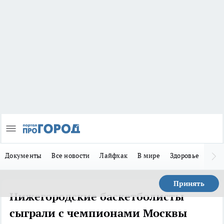
Документы
Все новости
Лайфхак
В мире
Здоровье
Зака
Принять
Нижегородские баскетболисты
сыграли с чемпионами Москвы