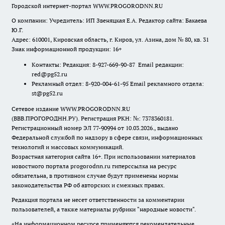
Городской интернет-портал WWW.PROGORODNN.RU
О компании: Учредитель: ИП Звеняцкая Е.А. Редактор сайта: Бакаева
Ю.Г.
Адрес: 610001, Кировская область, г. Киров, ул. Азина, дом № 80, кв. 31
Знак информационной продукции: 16+
Контакты: Редакция: 8-927-669-90-87 Email редакции:
red@pg52.ru
Рекламный отдел: 8-920-004-61-95 Email рекламного отдела:
st@pg52.ru
Сетевое издание WWW.PROGORODNN.RU
(ВВВ.ПРОГОРОДНН.РУ). Регистрация РКН: №: 7378360181.
Регистрационный номер ЭЛ 77-90994 от 10.03.2026., выдано
Федеральной службой по надзору в сфере связи, информационных
технологий и массовых коммуникаций.
Возрастная категория сайта 16+. При использовании материалов
новостного портала progorodnn.ru гиперссылка на ресурс
обязательна
,
в противном случае будут применены нормы
законодательства РФ об авторских и смежных правах.
Редакция портала не несет ответственности за комментарии
пользователей, а также материалы рубрики "народные новости".
«На информационном ресурсе применяются рекомендательные