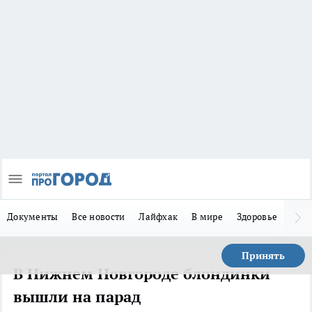
Документы
Все новости
Лайфхак
В мире
Здоровье
Зака
Принять
В Нижнем Новгороде блондинки
вышли на парад