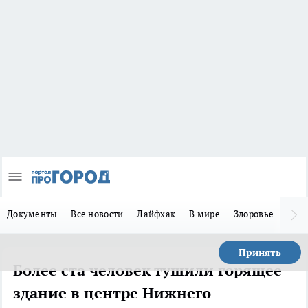
Документы
Все новости
Лайфхак
В мире
Здоровье
Зака
Принять
Более ста человек тушили горящее
здание в центре Нижнего