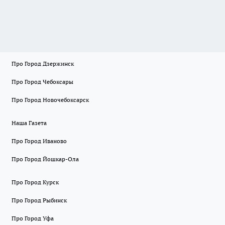
Про Город Дзержинск
Про Город Чебоксары
Про Город Новочебоксарск
Наша Газета
Про Город Иваново
Про Город Йошкар-Ола
Про Город Курск
Про Город Рыбинск
Про Город Уфа