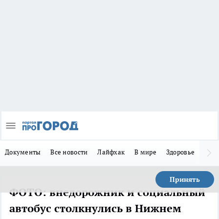
Документы
Все новости
Лайфхак
В мире
Здоровье
Зака
Принять
ФОТО: внедорожник и социальный
автобус столкнулись в Нижнем