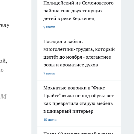
Полицейский из Семеновского
района спас двух тонущих
детей в реке Керженец
талу
9 июля
Посадил и забыл:
многолетник-трудяга, который
цветёт до ноября - элегантнее
ой,
розы и ароматнее духов
по
7 июля
Мохнатые коврики в "Фикс
АМ
Прайсе" взяла не под обувь: вот
как превратила старую мебель
в шикарный интерьер
10 июля