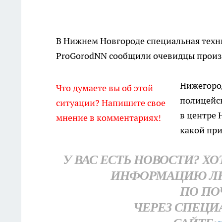
В Нижнем Новгороде специальная техн
ProGorodNN сообщили очевидцы прои
Нижегород
Что думаете вы об этой
полицейс
ситуации? Напишите свое
в центре 
мнение в комментариях!
какой пр
У ВАС ЕСТЬ НОВОСТИ? Х
ИНФОРМАЦИЮ Л
ПО ПО
ЧЕРЕЗ СПЕЦИ