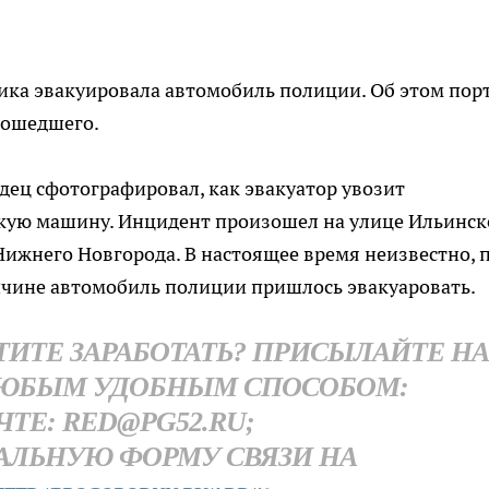
ика эвакуировала автомобиль полиции. Об этом пор
зошедшего.
ец сфотографировал, как эвакуатор увозит
кую машину. Инцидент произошел на улице Ильинск
Нижнего Новгорода. В настоящее время неизвестно, 
ичине автомобиль полиции пришлось эвакуаровать.
ОТИТЕ ЗАРАБОТАТЬ? ПРИСЫЛАЙТЕ Н
ЮБЫМ УДОБНЫМ СПОСОБОМ:
ЧТЕ: RED@PG52.RU;
АЛЬНУЮ ФОРМУ СВЯЗИ НА