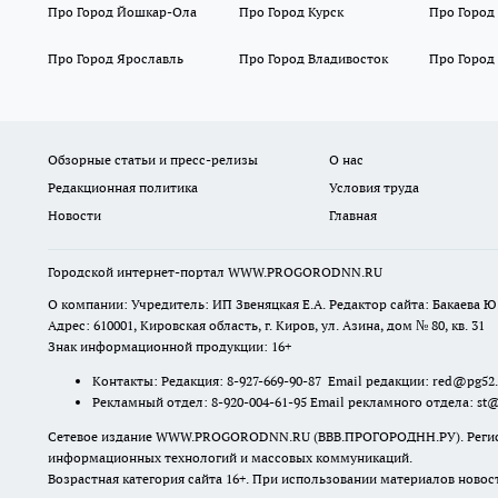
Про Город Йошкар-Ола
Про Город Курск
Про Город
Про Город Ярославль
Про Город Владивосток
Про Город
Обзорные статьи и пресс-релизы
О нас
Редакционная политика
Условия труда
Новости
Главная
Городской интернет-портал WWW.PROGORODNN.RU
О компании: Учредитель: ИП Звеняцкая Е.А. Редактор сайта: Бакаева Ю.
Адрес: 610001, Кировская область, г. Киров, ул. Азина, дом № 80, кв. 31
Знак информационной продукции: 16+
Контакты: Редакция: 8-927-669-90-87 Email редакции: red@pg52
Рекламный отдел: 8-920-004-61-95 Email рекламного отдела: st
Сетевое издание WWW.PROGORODNN.RU (ВВВ.ПРОГОРОДНН.РУ). Регистраци
информационных технологий и массовых коммуникаций.
Возрастная категория сайта 16+. При использовании материалов новос