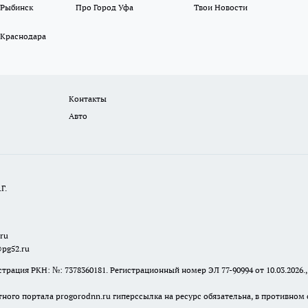
 Рыбинск
Про Город Уфа
Твои Новости
 Краснодара
Контакты
Авто
Г.
.ru
@pg52.ru
я РКН: №: 7378360181. Регистрационный номер ЭЛ 77-90994 от 10.03.2026., 
тного портала progorodnn.ru гиперссылка на ресурс обязательна
,
в противном 