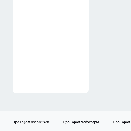
01:02
Обычные тапочки ушли в
утиль: россияне массово
выбирают новый вариант -
ноги меньше устают даже
после целого дня
01:00
Про Город Дзержинск
Про Город Чебоксары
Про Город