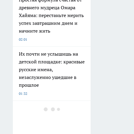
древнего мудреца Омара
Хайяма: перестаньте мерить
успех завтрашним днем и
начните жить
02:01
Их почти не услышишь на
детской площадке: красивые
русские имена,
незаслуженно ушедшие в
прошлое
01:32
Нижегородский физик
объяснил, почему телефон
не притягивает молнию во
время грозы