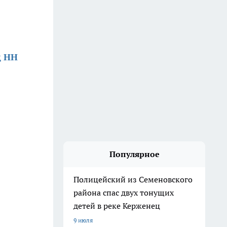
д НН
Популярное
Полицейский из Семеновского
района спас двух тонущих
детей в реке Керженец
9 июля