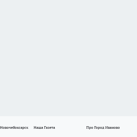
 Новочебоксарск
Наша Газета
Про Город Иваново