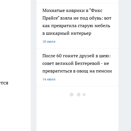
Мохнатые коврики в "Фикс
Прайсе" взяла не под обувь: вот
как превратила старую мебель
в шикарный интерьер
10 июля
После 60 гоните друзей в шею:
совет великой Бехтеревой - не
превратиться в овощ на пенсии
14 июля
ется
Гигант с нежной душой: как
создать белоснежную стену
цветов, от которой
невозможно отвести взгляд
13 июля