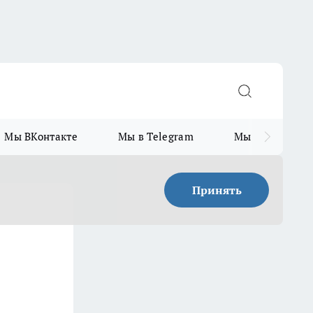
Мы ВКонтакте
Мы в Telegram
Мы в MAX
Принять