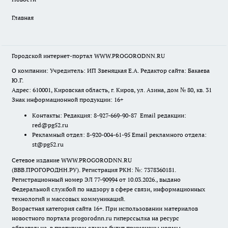
Главная
Городской интернет-портал WWW.PROGORODNN.RU
О компании: Учредитель: ИП Звеняцкая Е.А. Редактор сайта: Бакаева
Ю.Г.
Адрес: 610001, Кировская область, г. Киров, ул. Азина, дом № 80, кв. 31
Знак информационной продукции: 16+
Контакты: Редакция: 8-927-669-90-87 Email редакции:
red@pg52.ru
Рекламный отдел: 8-920-004-61-95 Email рекламного отдела:
st@pg52.ru
Сетевое издание WWW.PROGORODNN.RU
(ВВВ.ПРОГОРОДНН.РУ). Регистрация РКН: №: 7378360181.
Регистрационный номер ЭЛ 77-90994 от 10.03.2026., выдано
Федеральной службой по надзору в сфере связи, информационных
технологий и массовых коммуникаций.
Возрастная категория сайта 16+. При использовании материалов
новостного портала progorodnn.ru гиперссылка на ресурс
обязательна
,
в противном случае будут применены нормы