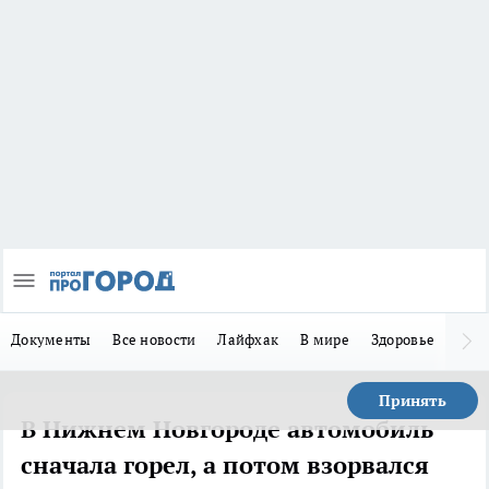
Документы
Все новости
Лайфхак
В мире
Здоровье
Зака
Принять
В Нижнем Новгороде автомобиль
сначала горел, а потом взорвался