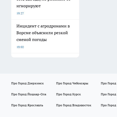
игнорируют
19:27
Инцидент с агродронами в
Ворсме объяснили резкой
сменой погоды
19:02
Про Город Дзержинск
Про Город Чебоксары
Про Город
Про Город Йошкар-Ола
Про Город Курск
Про Город
Про Город Ярославль
Про Город Владивосток
Про Город