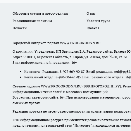
Обзорные статьи и пресс-релизы
О нас
Редакционная политика
Условия труда
Новости
Главная
Городской интернет-портал WWW.PROGORODNN.RU
О компании: Учредитель: ИП Звеняцкая Е.А. Редактор сайта: Бакаева Ю.
Адрес: 610001, Кировская область, г. Киров, ул. Азина, дом № 80, кв. 31
Знак информационной продукции: 16+
Контакты: Редакция: 8-927-669-90-87 Email редакции: red@pg52
Рекламный отдел: 8-920-004-61-95 Email рекламного отдела: st
Сетевое издание WWW.PROGORODNN.RU (ВВВ.ПРОГОРОДНН.РУ). Регистраци
информационных технологий и массовых коммуникаций.
Возрастная категория сайта 16+. При использовании материалов новос
смежных правах.
Редакция портала не несет ответственности за комментарии пользоват
«На информационном ресурсе применяются рекомендательные техноло
предпочтениям пользователей сети "Интернет", находящихся на терр