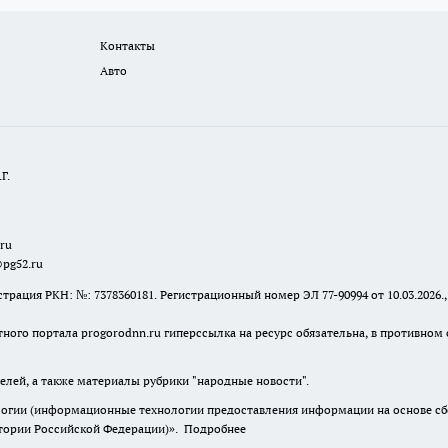
Контакты
Авто
Г.
.ru
@pg52.ru
я РКН: №: 7378360181. Регистрационный номер ЭЛ 77-90994 от 10.03.2026., 
тного портала progorodnn.ru гиперссылка на ресурс обязательна
,
в противном 
елей, а также материалы рубрики "народные новости".
гии (информационные технологии предоставления информации на основе сбор
итории Российской Федерации)».
Подробнее