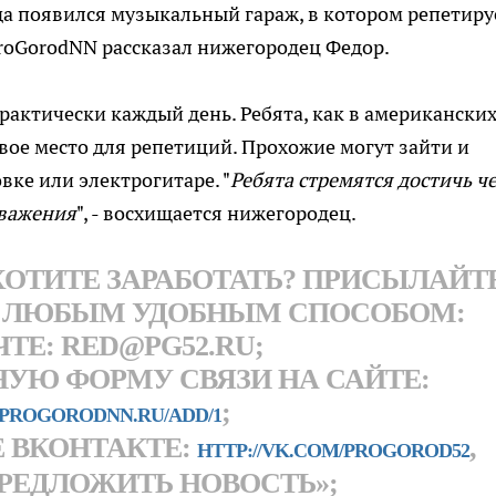
а появился музыкальный гараж, в котором репетиру
ProGorodNN рассказал нижегородец Федор.
рактически каждый день. Ребята, как в американски
вое место для репетиций. Прохожие могут зайти и
вке или электрогитаре. "
Ребята стремятся достичь ч
уважения
", - восхищается нижегородец.
 ХОТИТЕ ЗАРАБОТАТЬ? ПРИСЫЛАЙТ
 ЛЮБЫМ УДОБНЫМ СПОСОБОМ:
ТЕ: RED@PG52.RU;
НУЮ ФОРМУ СВЯЗИ НА САЙТЕ:
;
/PROGORODNN.RU/ADD/1
 ВКОНТАКТЕ:
,
HTTP://VK.COM/PROGOROD52
РЕДЛОЖИТЬ НОВОСТЬ»;