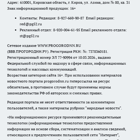
Адрес: 610001, Кировская область, г. Киров, ул. Азина, дом № 80, кв. 31
Знак информационной продукции: 16+
Контакты: Редакция: 8-927-669-90-87 Email редакции:
red@pg52.ru
Рекламный отдел: 8-920-004-61-95 Email рекламного отдела:
st@pg52.ru
Сетевое издание WWW.PROGORODNN.RU
(ВВВ.ПРОГОРОДНН.РУ). Регистрация РКН: №: 7378360181.
Регистрационный номер ЭЛ 77-90994 от 10.03.2026., выдано
Федеральной службой по надзору в сфере связи, информационных
технологий и массовых коммуникаций.
Возрастная категория сайта 16+. При использовании материалов
новостного портала progorodnn.ru гиперссылка на ресурс
обязательна
,
в противном случае будут применены нормы
законодательства РФ об авторских и смежных правах.
Редакция портала не несет ответственности за комментарии
пользователей, а также материалы рубрики "народные новости".
«На информационном ресурсе применяются рекомендательные
технологии (информационные технологии предоставления
информации на основе сбора, систематизации и анализа сведений,
относящихся к предпочтениям пользователей сети "Интернет",