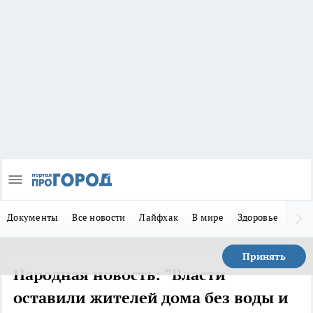
Документы
Все новости
Лайфхак
В мире
Здоровье
Зака
Принять
Народная новость: "Власти
оставили жителей дома без воды и