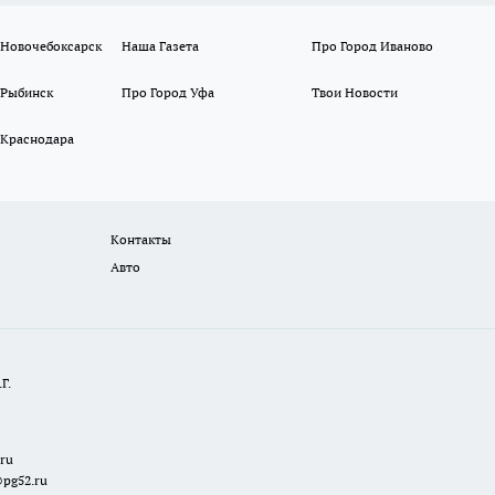
 Новочебоксарск
Наша Газета
Про Город Иваново
 Рыбинск
Про Город Уфа
Твои Новости
 Краснодара
Контакты
Авто
Г.
.ru
@pg52.ru