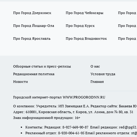
Про Город Дзержинск
Про Город Чебоксары
Про Город
Про Город Йошкар-Ола
Про Город Курск
Про Город
Про Город Ярославль
Про Город Владивосток
Про Город
Обзорные статьи и пресс-релизы
О нас
Редакционная политика
Условия труда
Новости
Главная
Городской интернет-портал WWW.PROGORODNN.RU
О компании: Учредитель: ИП Звеняцкая Е.А. Редактор сайта: Бакаева Ю.
Адрес: 610001, Кировская область, г. Киров, ул. Азина, дом № 80, кв. 31
Знак информационной продукции: 16+
Контакты: Редакция: 8-927-669-90-87 Email редакции: red@pg52
Рекламный отдел: 8-920-004-61-95 Email рекламного отдела: st