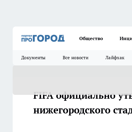
Общество
Инц
Документы
Все новости
Лайфхак
FIFA официально ут
нижегородского ста