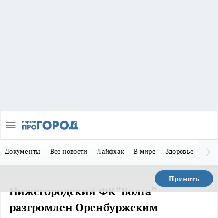
Документы
Все новости
Лайфхак
В мире
Здоровье
Зака
Принять
Нижегородский ФК"Волга"
разгромлен Оренбуржским