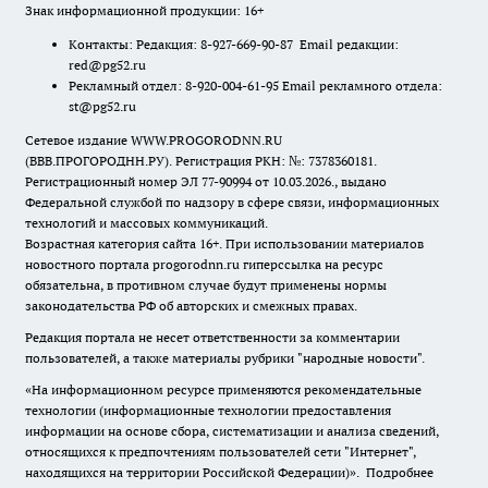
Знак информационной продукции: 16+
Контакты: Редакция: 8-927-669-90-87 Email редакции:
red@pg52.ru
Рекламный отдел: 8-920-004-61-95 Email рекламного отдела:
st@pg52.ru
Сетевое издание WWW.PROGORODNN.RU
(ВВВ.ПРОГОРОДНН.РУ). Регистрация РКН: №: 7378360181.
Регистрационный номер ЭЛ 77-90994 от 10.03.2026., выдано
Федеральной службой по надзору в сфере связи, информационных
технологий и массовых коммуникаций.
Возрастная категория сайта 16+. При использовании материалов
новостного портала progorodnn.ru гиперссылка на ресурс
обязательна
,
в противном случае будут применены нормы
законодательства РФ об авторских и смежных правах.
Редакция портала не несет ответственности за комментарии
пользователей, а также материалы рубрики "народные новости".
«На информационном ресурсе применяются рекомендательные
технологии (информационные технологии предоставления
информации на основе сбора, систематизации и анализа сведений,
относящихся к предпочтениям пользователей сети "Интернет",
находящихся на территории Российской Федерации)».
Подробнее