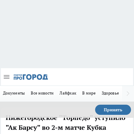
Документы
Все новости
Лайфхак
В мире
Здоровье
Зака
Принять
Нижегородское "Торпедо" уступило
"Ак Барсу" во 2-м матче Кубка