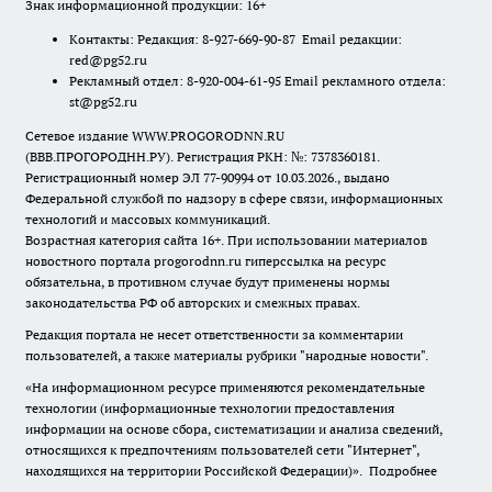
Знак информационной продукции: 16+
Контакты: Редакция: 8-927-669-90-87 Email редакции:
red@pg52.ru
Рекламный отдел: 8-920-004-61-95 Email рекламного отдела:
st@pg52.ru
Сетевое издание WWW.PROGORODNN.RU
(ВВВ.ПРОГОРОДНН.РУ). Регистрация РКН: №: 7378360181.
Регистрационный номер ЭЛ 77-90994 от 10.03.2026., выдано
Федеральной службой по надзору в сфере связи, информационных
технологий и массовых коммуникаций.
Возрастная категория сайта 16+. При использовании материалов
новостного портала progorodnn.ru гиперссылка на ресурс
обязательна
,
в противном случае будут применены нормы
законодательства РФ об авторских и смежных правах.
Редакция портала не несет ответственности за комментарии
пользователей, а также материалы рубрики "народные новости".
«На информационном ресурсе применяются рекомендательные
технологии (информационные технологии предоставления
информации на основе сбора, систематизации и анализа сведений,
относящихся к предпочтениям пользователей сети "Интернет",
находящихся на территории Российской Федерации)».
Подробнее