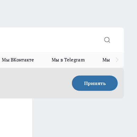
Мы ВКонтакте
Мы в Telegram
Мы в MAX
Принять