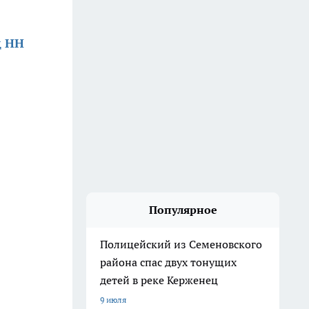
д НН
Популярное
Полицейский из Семеновского
района спас двух тонущих
детей в реке Керженец
9 июля