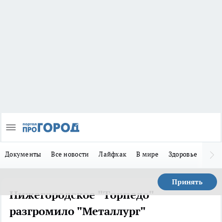
Документы
Все новости
Лайфхак
В мире
Здоровье
Зака
Принять
Нижегородское "Торпедо"
разгромило "Металлург"