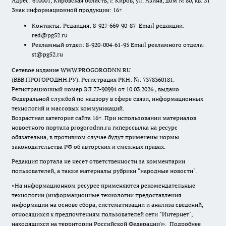
Адрес: 610001, Кировская область, г. Киров, ул. Азина, дом № 80, кв. 31
Знак информационной продукции: 16+
Контакты: Редакция: 8-927-669-90-87 Email редакции:
red@pg52.ru
Рекламный отдел: 8-920-004-61-95 Email рекламного отдела:
st@pg52.ru
Сетевое издание WWW.PROGORODNN.RU
(ВВВ.ПРОГОРОДНН.РУ). Регистрация РКН: №: 7378360181.
Регистрационный номер ЭЛ 77-90994 от 10.03.2026., выдано
Федеральной службой по надзору в сфере связи, информационных
технологий и массовых коммуникаций.
Возрастная категория сайта 16+. При использовании материалов
новостного портала progorodnn.ru гиперссылка на ресурс
обязательна
,
в противном случае будут применены нормы
законодательства РФ об авторских и смежных правах.
Редакция портала не несет ответственности за комментарии
пользователей, а также материалы рубрики "народные новости".
«На информационном ресурсе применяются рекомендательные
технологии (информационные технологии предоставления
информации на основе сбора, систематизации и анализа сведений,
относящихся к предпочтениям пользователей сети "Интернет",
находящихся на территории Российской Федерации)».
Подробнее