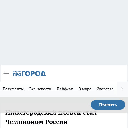
Документы
Все новости
Лайфхак
В мире
Здоровье
Зака
Принять
Нижегородский пловец стал
Чемпионом России