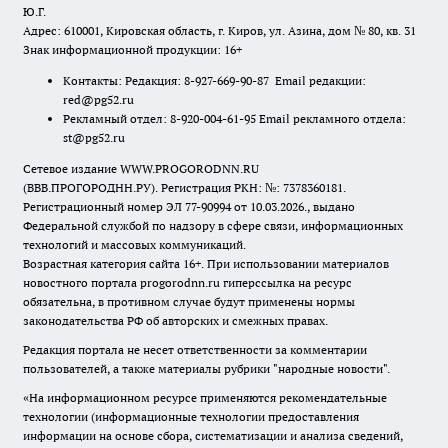
Ю.Г.
Адрес: 610001, Кировская область, г. Киров, ул. Азина, дом № 80, кв. 31
Знак информационной продукции: 16+
Контакты: Редакция: 8-927-669-90-87 Email редакции:
red@pg52.ru
Рекламный отдел: 8-920-004-61-95 Email рекламного отдела:
st@pg52.ru
Сетевое издание WWW.PROGORODNN.RU
(ВВВ.ПРОГОРОДНН.РУ). Регистрация РКН: №: 7378360181.
Регистрационный номер ЭЛ 77-90994 от 10.03.2026., выдано
Федеральной службой по надзору в сфере связи, информационных
технологий и массовых коммуникаций.
Возрастная категория сайта 16+. При использовании материалов
новостного портала progorodnn.ru гиперссылка на ресурс
обязательна
,
в противном случае будут применены нормы
законодательства РФ об авторских и смежных правах.
Редакция портала не несет ответственности за комментарии
пользователей, а также материалы рубрики "народные новости".
«На информационном ресурсе применяются рекомендательные
технологии (информационные технологии предоставления
информации на основе сбора, систематизации и анализа сведений,