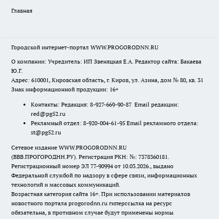
Главная
Городской интернет-портал WWW.PROGORODNN.RU
О компании: Учредитель: ИП Звеняцкая Е.А. Редактор сайта: Бакаева
Ю.Г.
Адрес: 610001, Кировская область, г. Киров, ул. Азина, дом № 80, кв. 31
Знак информационной продукции: 16+
Контакты: Редакция: 8-927-669-90-87 Email редакции:
red@pg52.ru
Рекламный отдел: 8-920-004-61-95 Email рекламного отдела:
st@pg52.ru
Сетевое издание WWW.PROGORODNN.RU
(ВВВ.ПРОГОРОДНН.РУ). Регистрация РКН: №: 7378360181.
Регистрационный номер ЭЛ 77-90994 от 10.03.2026., выдано
Федеральной службой по надзору в сфере связи, информационных
технологий и массовых коммуникаций.
Возрастная категория сайта 16+. При использовании материалов
новостного портала progorodnn.ru гиперссылка на ресурс
обязательна
,
в противном случае будут применены нормы