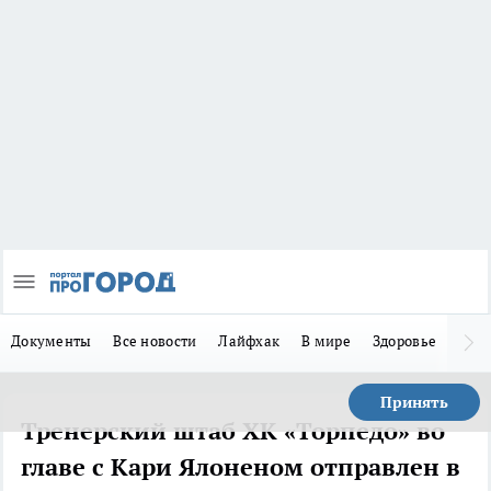
Документы
Все новости
Лайфхак
В мире
Здоровье
Зака
Принять
Тренерский штаб ХК «Торпедо» во
главе с Кари Ялоненом отправлен в