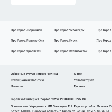
Про Город Дзержинск
Про Город Чебоксары
Про Город
Про Город Йошкар-Ола
Про Город Курск
Про Город
Про Город Ярославль
Про Город Владивосток
Про Город
Обзорные статьи и пресс-релизы
О нас
Редакционная политика
Условия труда
Новости
Главная
Городской интернет-портал WWW.PROGORODNN.RU
О компании: Учредитель: ИП Звеняцкая Е.А. Редактор сайта: Бакаева Ю.
Адрес: 610001, Кировская область, г. Киров, ул. Азина, дом № 80, кв. 31