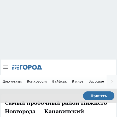
Документы
Все новости
Лайфхак
В мире
Здоровье
Зака
Принять
Самый пробочный район Нижнего
Новгорода — Канавинский