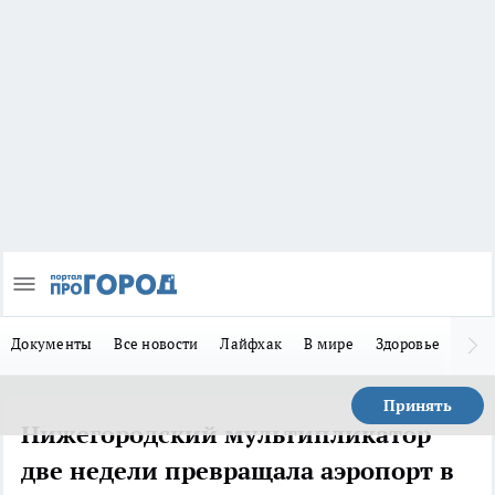
Документы
Все новости
Лайфхак
В мире
Здоровье
Зака
Принять
Нижегородский мультипликатор
две недели превращала аэропорт в