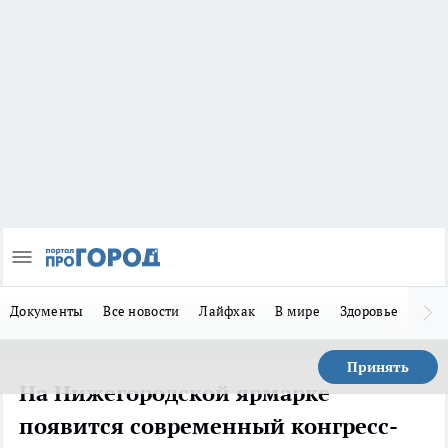
Документы
Все новости
Лайфхак
В мире
Здоровье
Зака
Принять
На Нижегородской ярмарке
появится современный конгресс-