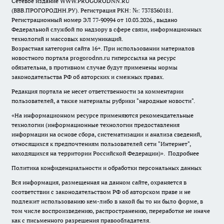
Сетевое издание WWW.PROGORODNN.RU
(ВВВ.ПРОГОРОДНН.РУ). Регистрация РКН: №: 7378360181.
Регистрационный номер ЭЛ 77-90994 от 10.03.2026., выдано
Федеральной службой по надзору в сфере связи, информационных
технологий и массовых коммуникаций.
Возрастная категория сайта 16+. При использовании материалов
новостного портала progorodnn.ru гиперссылка на ресурс
обязательна
,
в противном случае будут применены нормы
законодательства РФ об авторских и смежных правах.
Редакция портала не несет ответственности за комментарии
пользователей, а также материалы рубрики "народные новости".
«На информационном ресурсе применяются рекомендательные
технологии (информационные технологии предоставления
информации на основе сбора, систематизации и анализа сведений,
относящихся к предпочтениям пользователей сети "Интернет",
находящихся на территории Российской Федерации)».
Подробнее
Политика конфиденциальности и обработки персональных данных
Вся информация, размещенная на данном сайте, охраняется в
соответствии с законодательством РФ об авторском праве и не
подлежит использованию кем-либо в какой бы то ни было форме, в
том числе воспроизведению, распространению, переработке не иначе
как с письменного разрешения правообладателя.