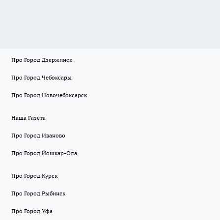
Про Город Дзержинск
Про Город Чебоксары
Про Город Новочебоксарск
Наша Газета
Про Город Иваново
Про Город Йошкар-Ола
Про Город Курск
Про Город Рыбинск
Про Город Уфа