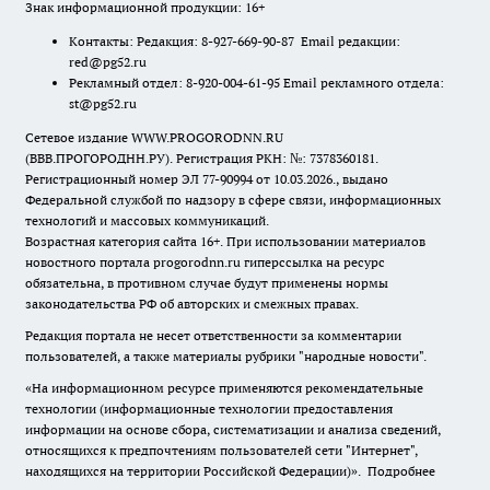
Знак информационной продукции: 16+
Контакты: Редакция: 8-927-669-90-87 Email редакции:
red@pg52.ru
Рекламный отдел: 8-920-004-61-95 Email рекламного отдела:
st@pg52.ru
Сетевое издание WWW.PROGORODNN.RU
(ВВВ.ПРОГОРОДНН.РУ). Регистрация РКН: №: 7378360181.
Регистрационный номер ЭЛ 77-90994 от 10.03.2026., выдано
Федеральной службой по надзору в сфере связи, информационных
технологий и массовых коммуникаций.
Возрастная категория сайта 16+. При использовании материалов
новостного портала progorodnn.ru гиперссылка на ресурс
обязательна
,
в противном случае будут применены нормы
законодательства РФ об авторских и смежных правах.
Редакция портала не несет ответственности за комментарии
пользователей, а также материалы рубрики "народные новости".
«На информационном ресурсе применяются рекомендательные
технологии (информационные технологии предоставления
информации на основе сбора, систематизации и анализа сведений,
относящихся к предпочтениям пользователей сети "Интернет",
находящихся на территории Российской Федерации)».
Подробнее