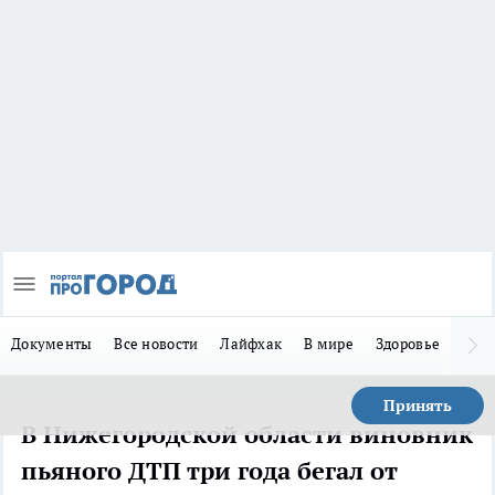
Документы
Все новости
Лайфхак
В мире
Здоровье
Зака
Принять
В Нижегородской области виновник
пьяного ДТП три года бегал от