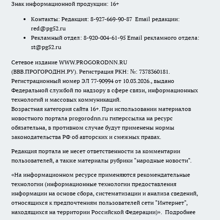
Знак информационной продукции: 16+
Контакты: Редакция: 8-927-669-90-87 Email редакции:
red@pg52.ru
Рекламный отдел: 8-920-004-61-95 Email рекламного отдела:
st@pg52.ru
Сетевое издание WWW.PROGORODNN.RU
(ВВВ.ПРОГОРОДНН.РУ). Регистрация РКН: №: 7378360181.
Регистрационный номер ЭЛ 77-90994 от 10.03.2026., выдано
Федеральной службой по надзору в сфере связи, информационных
технологий и массовых коммуникаций.
Возрастная категория сайта 16+. При использовании материалов
новостного портала progorodnn.ru гиперссылка на ресурс
обязательна
,
в противном случае будут применены нормы
законодательства РФ об авторских и смежных правах.
Редакция портала не несет ответственности за комментарии
пользователей, а также материалы рубрики "народные новости".
«На информационном ресурсе применяются рекомендательные
технологии (информационные технологии предоставления
информации на основе сбора, систематизации и анализа сведений,
относящихся к предпочтениям пользователей сети "Интернет",
находящихся на территории Российской Федерации)».
Подробнее