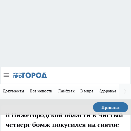
Документы
Все новости
Лайфхак
В мире
Здоровье
Зака
Принять
В Нижегородской области в Чистый
четверг бомж покусился на святое