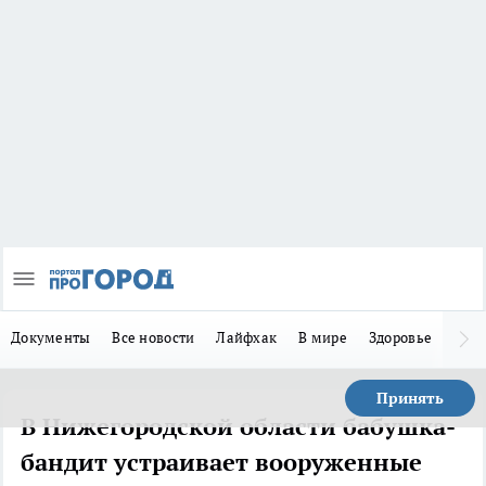
Документы
Все новости
Лайфхак
В мире
Здоровье
Зака
Принять
В Нижегородской области бабушка-
бандит устраивает вооруженные