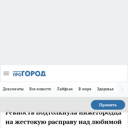
Документы
Все новости
Лайфхак
В мире
Здоровье
Зака
Принять
Ревность подтолкнула нижегородца
на жестокую расправу над любимой