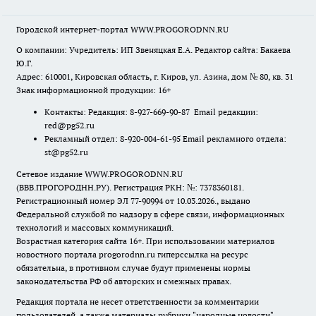
Городской интернет-портал WWW.PROGORODNN.RU
О компании: Учредитель: ИП Звеняцкая Е.А. Редактор сайта: Бакаева
Ю.Г.
Адрес: 610001, Кировская область, г. Киров, ул. Азина, дом № 80, кв. 31
Знак информационной продукции: 16+
Контакты: Редакция: 8-927-669-90-87 Email редакции:
red@pg52.ru
Рекламный отдел: 8-920-004-61-95 Email рекламного отдела:
st@pg52.ru
Сетевое издание WWW.PROGORODNN.RU
(ВВВ.ПРОГОРОДНН.РУ). Регистрация РКН: №: 7378360181.
Регистрационный номер ЭЛ 77-90994 от 10.03.2026., выдано
Федеральной службой по надзору в сфере связи, информационных
технологий и массовых коммуникаций.
Возрастная категория сайта 16+. При использовании материалов
новостного портала progorodnn.ru гиперссылка на ресурс
обязательна
,
в противном случае будут применены нормы
законодательства РФ об авторских и смежных правах.
Редакция портала не несет ответственности за комментарии
пользователей, а также материалы рубрики "народные новости".