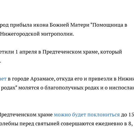
род прибыла икона Божией Матери "Помощница в
Нижегородской митрополии.
етили 1 апреля в Предтеченском храме, который
.
ает
в городе Арзамасе, откуда его и привезли в Нижн
родах" молятся о благополучных родах и о ниспосла
Предтеченском храме
можно будет поклониться
до 1
олебны перед святыней совершаются ежедневно в 8, 