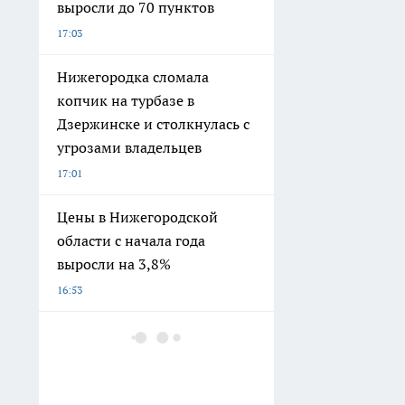
выросли до 70 пунктов
17:03
Нижегородка сломала
копчик на турбазе в
Дзержинске и столкнулась с
угрозами владельцев
17:01
Цены в Нижегородской
области с начала года
выросли на 3,8%
16:53
Немец сменил ПМЖ в
Германии на Россию: что его
заставило остаться и в чем
мы ошибаемся насчет своей