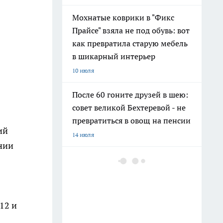
Мохнатые коврики в "Фикс
Прайсе" взяла не под обувь: вот
как превратила старую мебель
в шикарный интерьер
10 июля
После 60 гоните друзей в шею:
совет великой Бехтеревой - не
превратиться в овощ на пенсии
ий
14 июля
нии
Гигант с нежной душой: как
создать белоснежную стену
цветов, от которой
5
невозможно отвести взгляд
12 и
13 июля