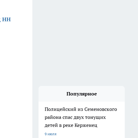
д НН
Популярное
Полицейский из Семеновского
района спас двух тонущих
детей в реке Керженец
9 июля