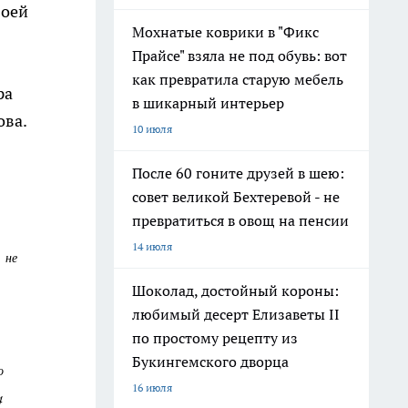
воей
Мохнатые коврики в "Фикс
Прайсе" взяла не под обувь: вот
как превратила старую мебель
ра
в шикарный интерьер
ова.
10 июля
После 60 гоните друзей в шею:
совет великой Бехтеревой - не
превратиться в овощ на пенсии
14 июля
 не
Шоколад, достойный короны:
любимый десерт Елизаветы II
по простому рецепту из
Букингемского дворца
о
16 июля
4