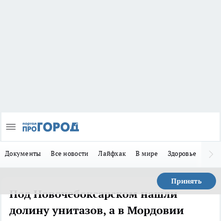
Документы
Все новости
Лайфхак
В мире
Здоровье
Зака
Принять
Под Новочебоксарском нашли
долину унитазов, а в Мордовии