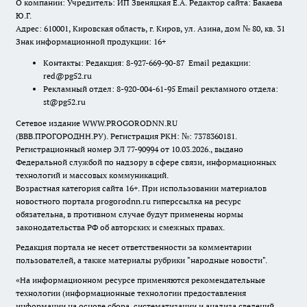
О компании: Учредитель: ИП Звеняцкая Е.А. Редактор сайта: Бакаева
Ю.Г.
Адрес: 610001, Кировская область, г. Киров, ул. Азина, дом № 80, кв. 31
Знак информационной продукции: 16+
Контакты: Редакция: 8-927-669-90-87 Email редакции:
red@pg52.ru
Рекламный отдел: 8-920-004-61-95 Email рекламного отдела:
st@pg52.ru
Сетевое издание WWW.PROGORODNN.RU
(ВВВ.ПРОГОРОДНН.РУ). Регистрация РКН: №: 7378360181.
Регистрационный номер ЭЛ 77-90994 от 10.03.2026., выдано
Федеральной службой по надзору в сфере связи, информационных
технологий и массовых коммуникаций.
Возрастная категория сайта 16+. При использовании материалов
новостного портала progorodnn.ru гиперссылка на ресурс
обязательна
,
в противном случае будут применены нормы
законодательства РФ об авторских и смежных правах.
Редакция портала не несет ответственности за комментарии
пользователей, а также материалы рубрики "народные новости".
«На информационном ресурсе применяются рекомендательные
технологии (информационные технологии предоставления
информации на основе сбора, систематизации и анализа сведений,