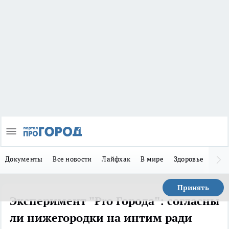
Документы
Все новости
Лайфхак
В мире
Здоровье
Зака
Принять
Эксперимент "Pro Города": согласны
ли нижегородки на интим ради