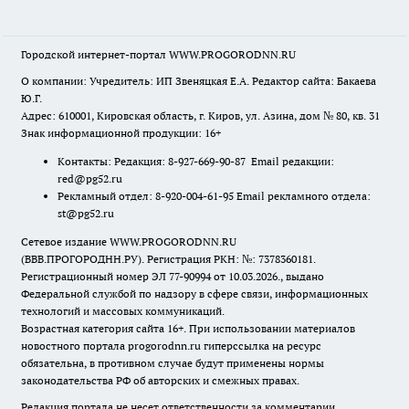
Городской интернет-портал WWW.PROGORODNN.RU
О компании: Учредитель: ИП Звеняцкая Е.А. Редактор сайта: Бакаева
Ю.Г.
Адрес: 610001, Кировская область, г. Киров, ул. Азина, дом № 80, кв. 31
Знак информационной продукции: 16+
Контакты: Редакция: 8-927-669-90-87 Email редакции:
red@pg52.ru
Рекламный отдел: 8-920-004-61-95 Email рекламного отдела:
st@pg52.ru
Сетевое издание WWW.PROGORODNN.RU
(ВВВ.ПРОГОРОДНН.РУ). Регистрация РКН: №: 7378360181.
Регистрационный номер ЭЛ 77-90994 от 10.03.2026., выдано
Федеральной службой по надзору в сфере связи, информационных
технологий и массовых коммуникаций.
Возрастная категория сайта 16+. При использовании материалов
новостного портала progorodnn.ru гиперссылка на ресурс
обязательна
,
в противном случае будут применены нормы
законодательства РФ об авторских и смежных правах.
Редакция портала не несет ответственности за комментарии