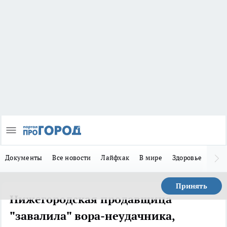
Документы
Все новости
Лайфхак
В мире
Здоровье
Зака
Принять
Нижегородская продавщица
"завалила" вора-неудачника,