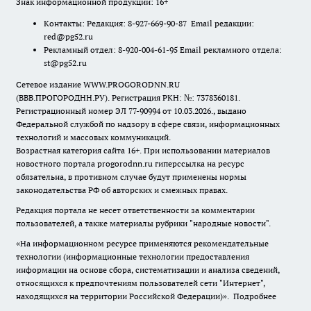
Знак информационной продукции: 16+
Контакты: Редакция: 8-927-669-90-87 Email редакции:
red@pg52.ru
Рекламный отдел: 8-920-004-61-95 Email рекламного отдела:
st@pg52.ru
Сетевое издание WWW.PROGORODNN.RU
(ВВВ.ПРОГОРОДНН.РУ). Регистрация РКН: №: 7378360181.
Регистрационный номер ЭЛ 77-90994 от 10.03.2026., выдано
Федеральной службой по надзору в сфере связи, информационных
технологий и массовых коммуникаций.
Возрастная категория сайта 16+. При использовании материалов
новостного портала progorodnn.ru гиперссылка на ресурс
обязательна
,
в противном случае будут применены нормы
законодательства РФ об авторских и смежных правах.
Редакция портала не несет ответственности за комментарии
пользователей, а также материалы рубрики "народные новости".
«На информационном ресурсе применяются рекомендательные
технологии (информационные технологии предоставления
информации на основе сбора, систематизации и анализа сведений,
относящихся к предпочтениям пользователей сети "Интернет",
находящихся на территории Российской Федерации)».
Подробнее