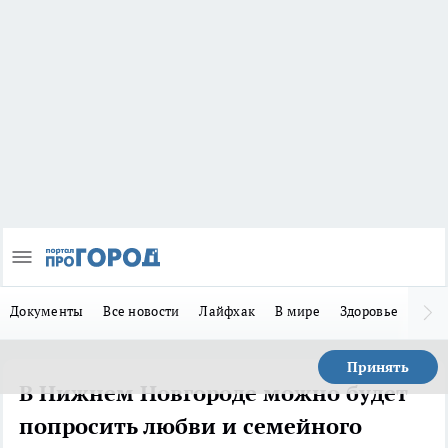
Документы
Все новости
Лайфхак
В мире
Здоровье
Зака
Принять
В Нижнем Новгороде можно будет
попросить любви и семейного